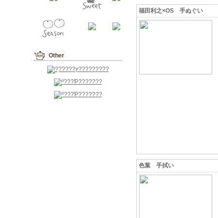
福田利之×OS 手ぬぐい
Other
色葉 手拭い